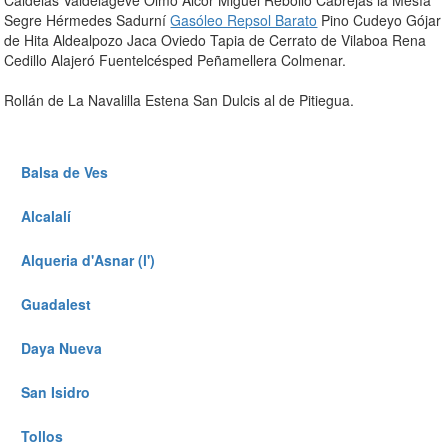
Caldelas Valdelageve Olmo Alcor Miguel Rebollo Cabrejas la Mesía
Segre Hérmedes Sadurní
Gasóleo Repsol Barato
Pino Cudeyo Gójar
de Hita Aldealpozo Jaca Oviedo Tapia de Cerrato de Vilaboa Rena
Cedillo Alajeró Fuentelcésped Peñamellera Colmenar.
Rollán de La Navalilla Estena San Dulcis al de Pitiegua.
Balsa de Ves
Alcalalí­
Alqueria d'Asnar (l')
Guadalest
Daya Nueva
San Isidro
Tollos