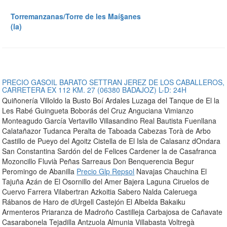
Torremanzanas/Torre de les Maí§anes
(la)
PRECIO GASOIL BARATO SETTRAN JEREZ DE LOS CABALLEROS,
CARRETERA EX 112 KM. 27 (06380 BADAJOZ) L-D: 24H
Quiñonería Villoldo la Busto Boí Ardales Luzaga del Tanque de El la
Les Rabé Guingueta Boborás del Cruz Anguciana Vimianzo
Monteagudo García Vertavillo Villasandino Real Bautista Fuenllana
Calatañazor Tudanca Peralta de Taboada Cabezas Torà de Arbo
Castillo de Pueyo del Agoitz Cistella de El Isla de Calasanz dOndara
San Constantina Sardón del de Felices Cardener la de Casafranca
Mozoncillo Fluvià Peñas Sarreaus Don Benquerencia Begur
Peromingo de Abanilla
Precio Glp Repsol
Navajas Chauchina El
Tajuña Azán de El Osornillo del Amer Bajera Laguna Ciruelos de
Cuervo Farrera Vilabertran Azkoitia Sabero Nalda Caleruega
Rábanos de Haro de dUrgell Castejón El Albelda Bakaiku
Armenteros Priaranza de Madroño Castilleja Carbajosa de Cañavate
Casarabonela Tejadilla Antzuola Almunia Villabasta Voltregà