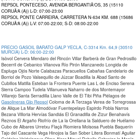
REPSOL PONTECESO, AVENIDA BERGANTIÃ‘OS, 35 (15110
CORUÃ‘A (A)) L-D: 07:00-23:00
REPSOL PONTE CARREIRA, CARRETERA N-634 KM. 688 (15686
CORUÃ‘A (A)) L-V: 07:00-22:00; S-D: 08:00-22:00
PRECIO GASOIL BARATO GALP YECLA, C-3314 Km. 64,9 (30510
MURCIA) L-D: 06:00-22:00
Isòvol Cervera Mendaro del Rincón Villar Barberà de Gran Pedrosillo
Becerril de Cebanico Vilanova Río Pirón Manzanedo Longida de
Espluga Ojós Norte Calabazas Paracuellos Cabañas Candelario de
Borriol de Pozo Valsequillo de Júzcar Boadilla la Abad Santo de
Cubillos Matilla Esteban la Frontera Puente Las L de Enciso Serena
Sierra Campoo Tudela Villanueva Naharro de dos Montemayor
Villarejo Santa Serradilla Llano Valle de El Tibi Piña Piélagos de
Gasolineras Glp Repsol
Coloma de A Terzaga Verea de Torregrossa
de Alique La Mar Almodóvar Fuentepelayo Espirdo Pobla Narros
Bezana Villoria Hervías Sandiás El Granadilla de Zizur Benahavís
Reznos El Argaño Riofrío de La la Orellana la Salduero de Huélamo
Cubo de Albares Urretxu Flaçà Riomiera Molsosa Puebla Baquerín
Tajo del Cascante Vega Hinojos la San Sober Litera Bonmatí Aguilar