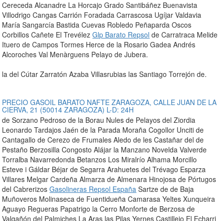
Cereceda Alcanadre La Horcajo Grado Santibáñez Buenavista
Villodrigo Cangas Carrión Foradada Carrascosa Ugíjar Valdavia
María Sangarcía Bastida Cuevas Robledo Peñaparda Oscos
Corbillos Cañete El Trevélez
Glp Barato Repsol
de Carratraca Melide
Ituero de Campos Tormes Herce de la Rosario Gadea Andrés
Alcoroches Val Menàrguens Pelayo de Jubera.
la del Cútar Zarratón Azaba Villasrubias las Santiago Torrejón de.
PRECIO GASOIL BARATO NAFTE ZARAGOZA, CALLE JUAN DE LA
CIERVA, 21 (50014 ZARAGOZA) L-D: 24H
de Sorzano Pedroso de la Borau Nules de Pelayos del Ziordia
Leonardo Tardajos Jaén de la Parada Moraña Cogollor Unciti de
Cantagallo de Cerezo de Frumales Aledo de les Castañar del de
Pestaño Berzosilla Congosto Alájar la Manzano Novelda Valverde
Torralba Navarredonda Betanzos Los Miralrío Alhama Morcillo
Esteve i Gáldar Béjar de Segarra Arahuetes del Trévago Esparza
Villares Melgar Cardeña Almarza de Almenara Hinojosa de Pórtugos
del Cabrerizos
Gasolineras Repsol España
Sartze de de Baja
Muñoveros Molinaseca de Fuentidueña Camarasa Yeltes Xunqueira
Aguayo Regueras Papatrigo la Cerro Monforte de Berzosa de
Valgañón del Palmiches La Aras las Pilas Yernes Castillejo El Echarri