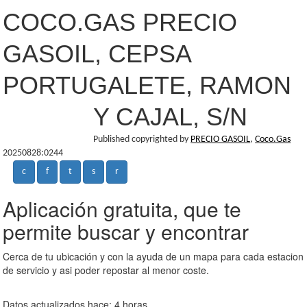
COCO.GAS PRECIO
GASOIL, CEPSA
PORTUGALETE, RAMON
Y CAJAL, S/N
Published copyrighted by
PRECIO GASOIL
,
Coco.Gas
20250828:0244
c
f
t
s
r
Aplicación gratuita, que te
permite buscar y encontrar
Cerca de tu ubicación y con la ayuda de un mapa para cada estacion
de servicio y asi poder repostar al menor coste.
Datos actualizados hace: 4 horas.