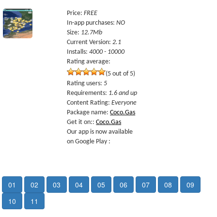
Price
:
FREE
In-app purchases
:
NO
Size
:
12.7Mb
Current Version
:
2.1
Installs
:
4000 - 10000
Rating average:
(5 out of 5)
Rating users
:
5
Requirements
:
1.6 and up
Content Rating
:
Everyone
Package name
:
Coco.Gas
Get it on:
:
Coco.Gas
Our app is now available
on Google Play :
01
02
03
04
05
06
07
08
09
10
11