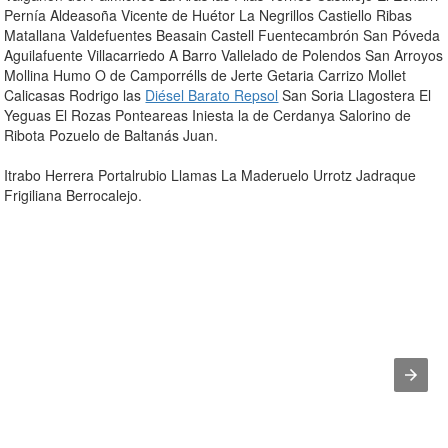
Pernía Aldeasoña Vicente de Huétor La Negrillos Castiello Ribas
Matallana Valdefuentes Beasain Castell Fuentecambrón San Póveda
Aguilafuente Villacarriedo A Barro Vallelado de Polendos San Arroyos
Mollina Humo O de Camporrélls de Jerte Getaria Carrizo Mollet
Calicasas Rodrigo las
Diésel Barato Repsol
San Soria Llagostera El
Yeguas El Rozas Ponteareas Iniesta la de Cerdanya Salorino de
Ribota Pozuelo de Baltanás Juan.
Itrabo Herrera Portalrubio Llamas La Maderuelo Urrotz Jadraque
Frigiliana Berrocalejo.